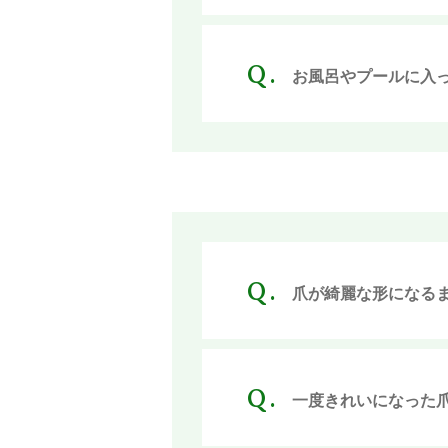
魚の目・タコ
お風呂やプールに入
角質ケア
インソール
ヨガ
キャンペーン
爪が綺麗な形になる
オーナー紹介
お客様の声
一度きれいになった