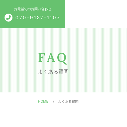
お電話でのお問い合わせ
070-9187-1105
トップページ
当店について
FAQ
施術メニュー
よくある質問
根本治療
産後骨盤矯正
HOME
よくある質問
猫背矯正
肩こり・腰痛