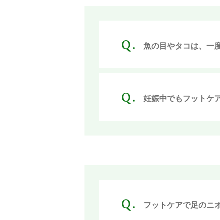
交通事故後の治療・むち打ち
ぎっくり腰
魚の目やタコは、一
坐骨神経痛
股関節や膝、足首など関節の
妊娠中でもフットケ
頭痛
四十肩・五十肩
自律神経の乱れ
マタニティ整体
冷え性改善
フットケアで足のニ
巻き爪